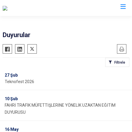
İl Emniyet Müdürlükleri
Duyurular
Filtrele
27
Şub
Teknofest 2026
10
Şub
FAHRİ TRAFİK MÜFETTİŞLERİNE YÖNELİK UZAKTAN EĞİTİM
DUYURUSU
16
May