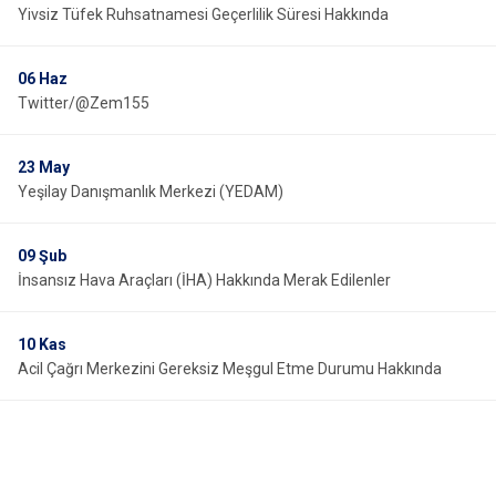
Yivsiz Tüfek Ruhsatnamesi Geçerlilik Süresi Hakkında
06
Haz
Twitter/@Zem155
23
May
Yeşilay Danışmanlık Merkezi (YEDAM)
09
Şub
İnsansız Hava Araçları (İHA) Hakkında Merak Edilenler
10
Kas
Acil Çağrı Merkezini Gereksiz Meşgul Etme Durumu Hakkında