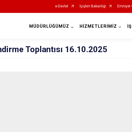
e-Devlet
İçişleri Bakanlığı
Emniyet 
MÜDÜRLÜĞÜMÜZ
HİZMETLERİMİZ
İ
İl Emniyet Müdürlükleri
ndirme Toplantısı 16.10.2025