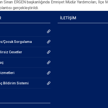
n Sinan ERGEN başkanlığında Emniyet Müdür Yardımcıları, İlçe M
lantısı gerçekleştirildi.
R
İLETİŞİM
hıs/Çocuk Sorgulama
lirsiz Cesetler
nuç
Hizmetleri
aç Bildirim Sistemi