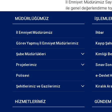
İl Emniyet Müdürümüz Sayı
ile genel değerlendirme top
MÜDÜRLÜĞÜMÜZ
İŞLEMLE
İl Emniyet Müdürümüz
İhbar
Görev Yapmış İl Emniyet Müdürlerimiz
Kayıp Şa
Şube Müdürlükleri
Kimliği Be
Projelerimiz
Sınav So
Polisevi
e-Devlet 
Şehitlerimiz ve Gazilerimiz
Kiralık Ar
HİZMETLERİMİZ
GÜNDEM