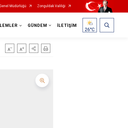
Genel Müdürlüğü
Zonguldak Valiliği
ŞLEMLER
GÜNDEM
İLETİŞİM
26
°C